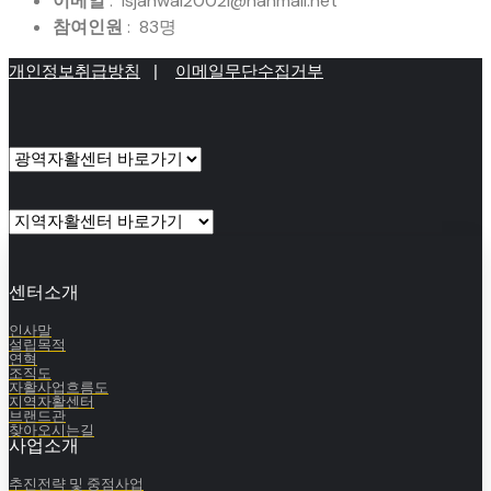
이메일
: isjahwal2002l@hanmail.net
참여인원
: 83명
개인정보취급방침
|
이메일무단수집거부
센터소개
인사말
설립목적
연혁
조직도
자활사업흐름도
지역자활센터
브랜드관
찾아오시는길
사업소개
추진전략 및 중점사업