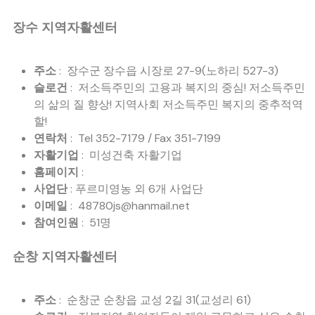
장수 지역자활센터
주소
: 장수군 장수읍 시장로 27-9(노하리 527-3)
슬로건
: 저소득주민의 고용과 복지의 중심! 저소득주민
의 삶의 질 향상! 지역사회 저소득주민 복지의 중추적역
할!
연락처
: Tel 352-7179 / Fax 351-7199
자활기업
: 미성건축 자활기업
홈페이지
:
사업단
: 푸르미영농 외 6개 사업단
이메일
: 48780js@hanmail.net
참여인원
: 51명
순창 지역자활센터
주소
: 순창군 순창읍 교성 2길 31(교성리 61)