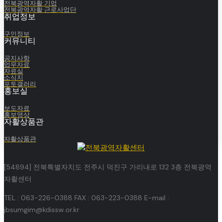
전북광역자활 기업
전북광역자활 근로사업단
취업정보
구인정보
커뮤니티
공지사항
업무자료
자료실
소식지
포토갤러리
홍보실
보도자료
홍보영상
자활상품관
자활상품관
[54894] 전북특별자치도 전주시 덕진구 가리내로 132 3층 전북광역
자활센터
TEL : 063-226-0388 FAX : 063-223-0388 E-mail :
jbsumgim@kdissw.or.kr