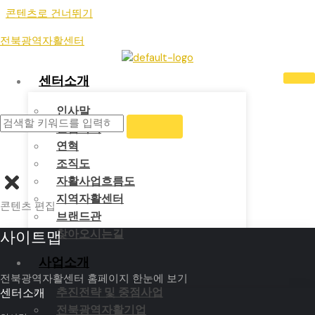
콘텐츠로 건너뛰기
About the Center
전북광역자활센터
지역자활센터
센터소개
인사말
설립목적
지역사회와 함께 만드는 실질적 자활지원 실행체계의 핵심 허브
연혁
전주
조직도
익산
자활사업흐름도
군산
지역자활센터
콘텐츠 편집
완주
브랜드관
정읍
찾아오시는길
사이트맵
김제
남원
사업소개
무주
전북광역자활센터 홈페이지 한눈에 보기
추진전략 및 중점사업
센터소개
진안
전북광역자활기업
고창