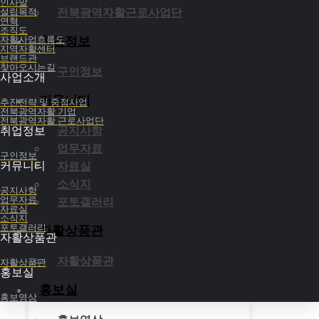
인사말
설립목적
전북광역자활근로사업단
부안
연혁
장수
조직도
자활사업흐름도
취업정보
순창
지역자활센터
브랜드관
임실
찾아오시는길
구인정보
사업소개
커뮤니티
추진전략 및 중점사업
전북광역자활 기업
전북광역자활 근로사업단
전주 지역자활센터
취업정보
공지사항
업무자료
구인정보
커뮤니티
자료실
소식지
공지사항
업무자료
포토갤러리
자료실
소식지
포토갤러리
자활상품관
자활상품관
자활상품관
자활상품관
홍보실
전주덕진 지역자활센터
홍보실
홍보영상