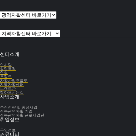
센터소개
인사말
설립목적
연혁
조직도
자활사업흐름도
지역자활센터
브랜드관
찾아오시는길
사업소개
추진전략 및 중점사업
전북광역자활 기업
전북광역자활 근로사업단
취업정보
구인정보
커뮤니티