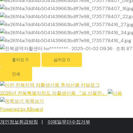
ho********
·
2025-01-02 09:36
·
조회 87
좋아요
0
싫어요
0
인쇄
전북지역 자활생산품 추석선물 카달로그
2026년 전북특별자치도 자활생산품 『설 선물전』
목록보기
Powered by KBoard
개인정보취급방침
|
이메일무단수집거부