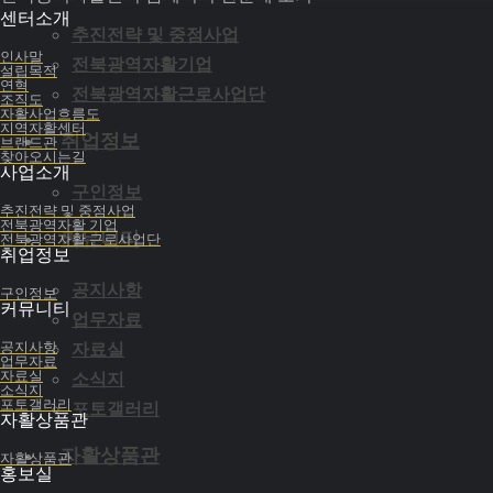
센터소개
추진전략 및 중점사업
인사말
전북광역자활기업
설립목적
연혁
전북광역자활근로사업단
조직도
자활사업흐름도
지역자활센터
취업정보
브랜드관
찾아오시는길
사업소개
구인정보
추진전략 및 중점사업
전북광역자활 기업
커뮤니티
전북광역자활 근로사업단
취업정보
공지사항
구인정보
커뮤니티
업무자료
공지사항
자료실
업무자료
자료실
소식지
소식지
포토갤러리
포토갤러리
자활상품관
자활상품관
자활상품관
홍보실