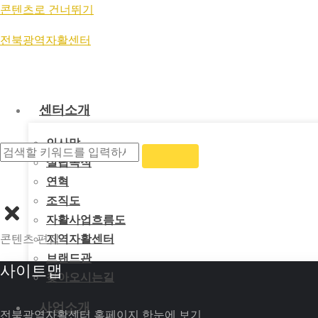
콘텐츠로 건너뛰기
Se
전북광역자활센터
자활상품관
센터소개
인사말
설립목적
연혁
조직도
2025년 전북
자활사업흐름도
콘텐츠 편집
지역자활센터
브랜드관
사이트맵
찾아오시는길
사업소개
전북광역자활센터 홈페이지 한눈에 보기