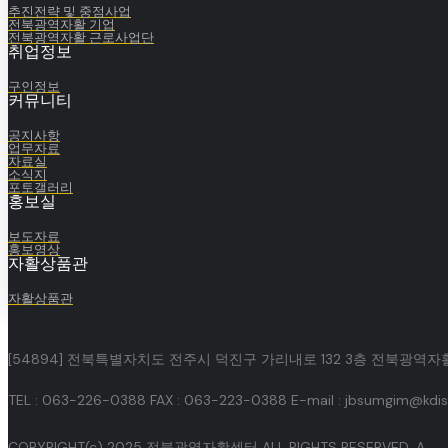
추진전략 및 중점사업
전북광역자활 기업
전북광역자활 근로사업단
취업정보
구인정보
커뮤니티
공지사항
업무자료
자료실
소식지
포토갤러리
홍보실
보도자료
홍보영상
자활상품관
자활상품관
[54894] 전북특별자치도 전주시 덕진구 가리내로 132 3층 전북광역
TEL : 063-226-0388 FAX : 063-223-0388 E-mail : jbsumgim@kdiss
COPYRIGHT(c) 2025 전북광역자활센터 ALL RIGHTS RESERVED.
A