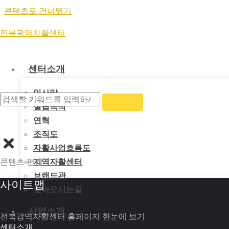
콘텐츠로 건너뛰기
Self-Sufficiency 
전북광역자활센터
센터소개
자활상품관
인사말
설립목적
사회적 경제의 가치를 담은 착한 상품, 자활에
연혁
조직도
전체
공예품(31)
자활매장(1)
먹거리
자활사업흐름도
콘텐츠 편집
지역자활센터
브랜드관
사이트맵
찾아오시는길
참나무숲 표고버섯
사업소개
전북광역자활센터 홈페이지 한눈에 보기
센터소개