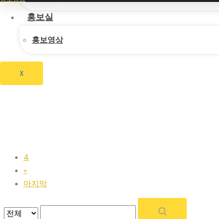
홍보실
한마음푸드
홍보영상
맛깔난푸드
X
처음
«
1
2
3
4
»
마지막