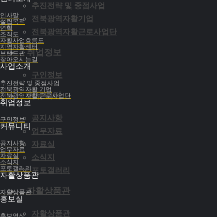
추진전략 및 중점사업
참나무숲 표고버섯
인사말
전북광역자활기업
설립목적
연혁
전북광역자활근로사업단
조직도
자활사업흐름도
지역자활센터
샘골식품
취업정보
브랜드관
찾아오시는길
사업소개
구인정보
추진전략 및 중점사업
콩사랑
전북광역자활 기업
커뮤니티
전북광역자활 근로사업단
취업정보
공지사항
구인정보
커뮤니티
콩사랑
업무자료
공지사항
자료실
업무자료
자료실
소식지
소식지
콩사랑
포토갤러리
포토갤러리
자활상품관
자활상품관
자활상품관
홍보실
잎새 x 카페보네
자활상품관
홍보영상