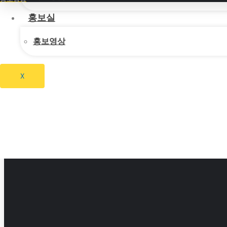
홍보실
홍보영상
X