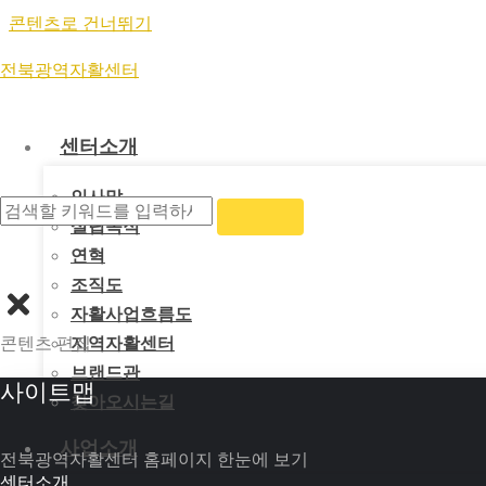
콘텐츠로 건너뛰기
전북광역자활센터
센터소개
개인정보취급방침
인사말
설립목적
전북광역자활센터(이하 “전북광역자활센터”라 한다)는 정보주체
연혁
게 관리하고 있습니다. 이에 「개인정보 보호법」 제30조에 따
조직도
위하여 다음과 같이 개인정보 처리방침을 수립·공개합니다.
자활사업흐름도
콘텐츠 편집
지역자활센터
1. 개인정보의 처리 목적
브랜드관
사이트맵
찾아오시는길
① 전북광역자활센터에서 처리하는 개인정보는 수집·이용 목적으
한 조치를 이행할 예정입니다.
사업소개
전북광역자활센터 홈페이지 한눈에 보기
② 전북광역자활센터가 개인정보 보호법 제32조에 따라 등록·
센터소개